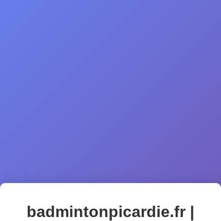
badmintonpicardie.fr |